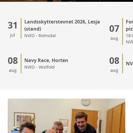
Landsskytterstevnet 2026, Lesja
Fo
31
07
(stand)
piz
jul
NVIO - Romsdal
18:
aug
NVI
08
08
Navy Race, Horten
NV
NVIO - Vestfold
aug
aug