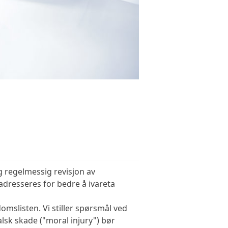
g regelmessig revisjon av
adresseres for bedre å ivareta
omslisten. Vi stiller spørsmål ved
lsk skade ("moral injury") bør