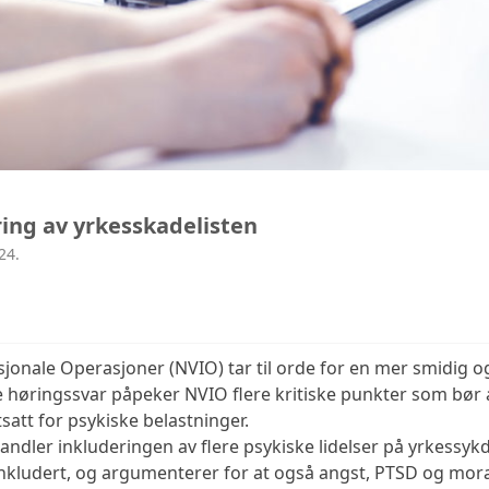
ing av yrkesskadelisten
24.
onale Operasjoner (NVIO) tar til orde for en mer smidig o
 høringssvar påpeker NVIO flere kritiske punkter som bør 
att for psykiske belastninger.
andler inkluderingen av flere psykiske lidelser på yrkessykd
inkludert, og argumenterer for at også angst, PTSD og mora