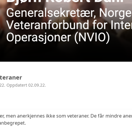
teraner
22. Oppdatert 02.09.22.
r, men anerkjennes ikke som veteraner. De får mindre aner
anbegrepet.