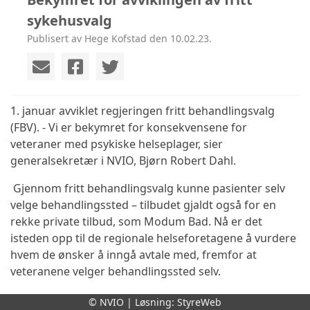
sykehusvalg
Publisert av Hege Kofstad den 10.02.23.
1. januar avviklet regjeringen fritt behandlingsvalg
(FBV). - Vi er bekymret for konsekvensene for
veteraner med psykiske helseplager, sier
generalsekretær i NVIO, Bjørn Robert Dahl.
Gjennom fritt behandlingsvalg kunne pasienter selv
velge behandlingssted – tilbudet gjaldt også for en
rekke private tilbud, som Modum Bad. Nå er det
isteden opp til de regionale helseforetagene å vurdere
hvem de ønsker å inngå avtale med, fremfor at
veteranene velger behandlingssted selv.
- Hvem de regionale helseforetagene oppretter avtaler
© NVIO | Løsning:
StyreWeb