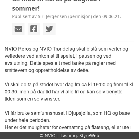
sommer!
Publisert av Siri Jørgensen (permisjon) den 09.06.21.
NVIO Røros og NVIO Trøndelag skal bistå som verter og
veiledere ved ankomst til spelet, i pausen og ved
avslutning. Dette spesielt med tanke på regler med
smittevern og opprettholdelse av dette.
Vi skal delta på stedet hver dag fra ca kl 19:00 og frem til kl
00:30, men på dagtid har vi alle fri og kan selv benytte
tiden som en selv ønsker.
Vi får bruke samfunnshuset i Djupsjølia, som HQ og base
under hele perioden.
Her er det muligheter for overnatting på flatseng, eller ute i
telt /lavvo, og stor uteplass hvor en kan ha med egen bobil
© NVIO | Løsning:
StyreWeb