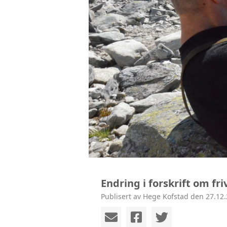
Endring i forskrift om friv
Publisert av Hege Kofstad den 27.12.