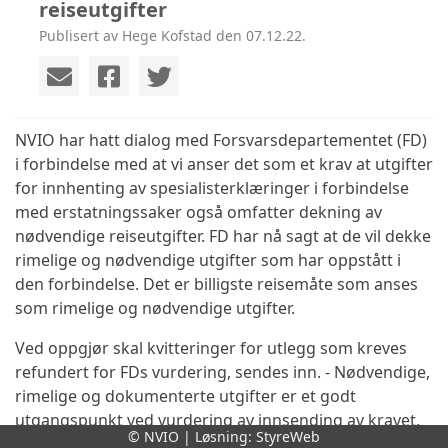
reiseutgifter
Publisert av Hege Kofstad den 07.12.22.
NVIO har hatt dialog med Forsvarsdepartementet (FD)
i forbindelse med at vi anser det som et krav at utgifter
for innhenting av spesialisterklæringer i forbindelse
med erstatningssaker også omfatter dekning av
nødvendige reiseutgifter. FD har nå sagt at de vil dekke
rimelige og nødvendige utgifter som har oppstått i
den forbindelse. Det er billigste reisemåte som anses
som rimelige og nødvendige utgifter.
Ved oppgjør skal kvitteringer for utlegg som kreves
refundert for FDs vurdering, sendes inn. - Nødvendige,
rimelige og dokumenterte utgifter er et godt
utgangspunkt ved vurdering av innsending av kravet,
© NVIO | Løsning:
StyreWeb
sier generalsekretær Bjørn Robert Dahl.