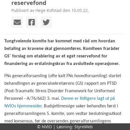
reservefond
Publisert av Hege Kofstad den 10.05.22.
Tungtveiende komite har kommet med råd om hvordan
betaling av kravene skal gjennomføres. Komiteen fraråder
GS´ forslag om etablering av et eget reservefond for
finansiering av erstatningskrav fra avsluttede operasjoner.
FNs generalforsamling (ofte kalt FNs hovedforsamling) startet
behandlingen av generalsekretærens (GS) rapport om PTSD
(Post-Traumatic Stress Disorder Framework for Uniformed
Personnel - A/76/662) 3. mai.
Denne er tidligere lagt ut på
NVIOs hjemmesider
. Budsjettmessige saker behandles først i
generalforsamlingens 5. komite, som vedtar beslutningsutkast
med konsensus, før de oversendes generalforsamlingens
© NVIO | Løsning:
StyreWeb
plenum for endelig vedtak. Behandlingen av saken er planlagt