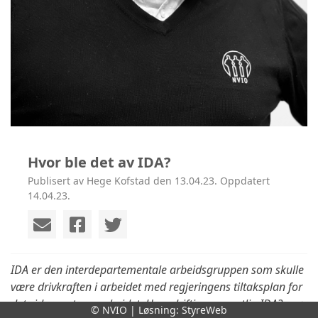
Hvor ble det av IDA?
Publisert av Hege Kofstad den 13.04.23. Oppdatert
14.04.23.
IDA er den interdepartementale arbeidsgruppen som skulle
være drivkraften i arbeidet med regjeringens tiltaksplan for
det videre veteranarbeidet. Hvor driftig er egentlig IDA? spør
© NVIO | Løsning:
StyreWeb