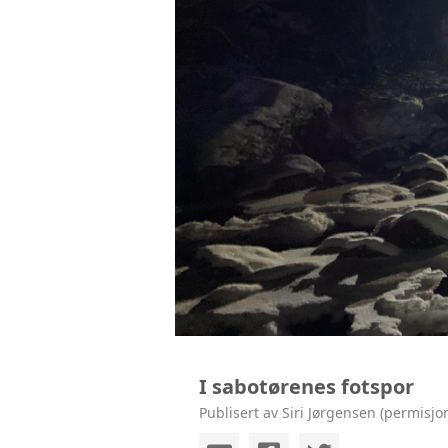
I sabotørenes fotspor
Publisert av Siri Jørgensen (permisjo