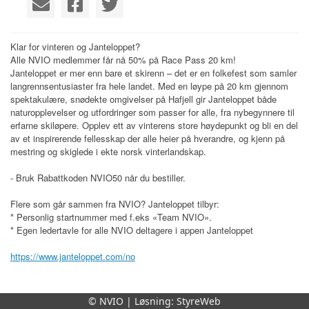
Klar for vinteren og Janteloppet?
Alle NVIO medlemmer får nå 50% på Race Pass 20 km!
Janteloppet er mer enn bare et skirenn – det er en folkefest som samler
langrennsentusiaster fra hele landet. Med en løype på 20 km gjennom
spektakulære, snødekte omgivelser på Hafjell gir Janteloppet både
naturopplevelser og utfordringer som passer for alle, fra nybegynnere til
erfarne skiløpere. Opplev ett av vinterens store høydepunkt og bli en del
av et inspirerende fellesskap der alle heier på hverandre, og kjenn på
mestring og skiglede i ekte norsk vinterlandskap.
- Bruk Rabattkoden NVIO50 når du bestiller.
Flere som går sammen fra NVIO? Janteloppet tilbyr:
* Personlig startnummer med f.eks «Team NVIO».
* Egen ledertavle for alle NVIO deltagere i appen Janteloppet
https://www.janteloppet.com/no
© NVIO | Løsning:
StyreWeb