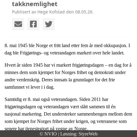
takknemlighet
Publisert av Hege Kofstad den 08.05.26.
8. mai 1945 ble Norge et fritt land etter fem år med okkupasjon. I
dag ble Frigjørings- og veterandagen markert over hele landet.
Hvert år siden 1945 har vi markert frigjøringsdagen – en dag for å
minnes dem som kjempet for Norges frihet og demokrati under
andre verdenskrig. Deres innsats la grunnlaget for det frie
samfunnet vi lever i i dag.
Samtidig er 8. mai også veterandagen. Siden 2011 har
frigjøringsdagen og veterandagen vært slått sammen til én
nasjonal markering. Det understreker sammenhengen mellom dem
som kjempet for Norges frihet under krigen, og veteranene som
senere har tjenestegjort på vegne av Norge.
© NVIO | Løsning:
StyreWeb