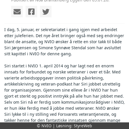
I dag, 5. januar, er sekretariatet i gang igjen med arbeidet
etter juleferien. Det nye året bringer også med seg endringer
blant de ansatte, og NVIO ønsker å rette en stor takk til både
Siri Jørgensen og Simone Synnøve Stendal som har avsluttet
sitt kapittel i NVIO for denne gang.
Siri startet i NVIO 1. april 2014 og har lagt ned en enorm
innsats for forbundet og norske veteraner i over et tiår. Med
varierte arbeidsoppgaver innen politisk påvirkning,
artikkelskriving og veteran-podkast har Siri jobbet utrettelig
for organisasjonen. Gjennom sine elleve år i NVIO har hun
gjort et sterkt og positivt inntrykk på alle hun har jobbet med.
Selv om Siri nå er ferdig som kommunikasjonsrådgiver i NVIO,
er hun ikke ferdig med å jobbe med veteraner. NVIO ønsker
Siri lykke til i ny stilling ved Forsvarets veterantjeneste, og
takker henne for den fantastiske innsatsen gjennom mange
© NVIO | Løsning:
StyreWeb
år i NVIO!