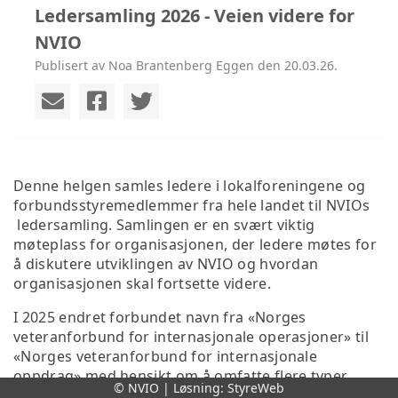
Ledersamling 2026 - Veien videre for
NVIO
Publisert av Noa Brantenberg Eggen den 20.03.26.
Denne helgen samles ledere i lokalforeningene og
forbundsstyremedlemmer fra hele landet til NVIOs
ledersamling. Samlingen er en svært viktig
møteplass for organisasjonen, der ledere møtes for
å diskutere utviklingen av NVIO og hvordan
organisasjonen skal fortsette videre.
I 2025 endret forbundet navn fra «Norges
veteranforbund for internasjonale operasjoner» til
«Norges veteranforbund for internasjonale
oppdrag» med hensikt om å omfatte flere typer
© NVIO | Løsning:
StyreWeb
oppdrag, deriblant internasjonal innsats.