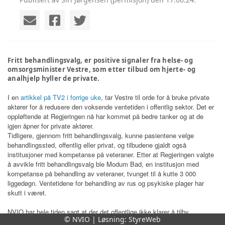
Fritt behandlingsvalg, er positive signaler fra helse- og
omsorgsminister Vestre, som etter tilbud om hjerte- og
analhjelp hyller de private.
I en
artikkel på TV2 i forrige uke
, tar Vestre til orde for å bruke private
aktører for å redusere den voksende ventetiden i offentlig sektor. Det er
oppløftende at Regjeringen nå har kommet på bedre tanker og at de
igjen åpner for private aktører.
Tidligere, gjennom fritt behandlingsvalg, kunne pasientene velge
behandlingssted, offentlig eller privat, og tilbudene gjaldt også
institusjoner med kompetanse på veteraner. Etter at Regjeringen valgte
å avvikle fritt behandlingsvalg ble Modum Bad, en institusjon med
kompetanse på behandling av veteraner, tvunget til å kutte 3 000
liggedøgn. Ventetidene for behandling av rus og psykiske plager har
skutt i været.
NVIO har hele tiden sagt at der det offentlige ikke klarer å tilby
© NVIO | Løsning:
StyreWeb
tilstrekkelig helsetjenester, må private institusjoner med kompetanse på