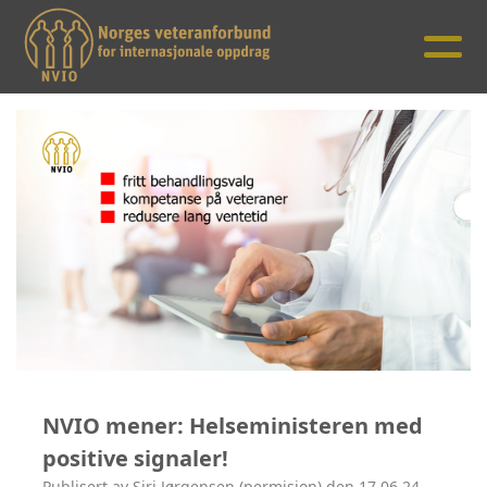
NVIO mener: Helseministeren med
positive signaler!
Publisert av Siri Jørgensen (permisjon) den 17.06.24.