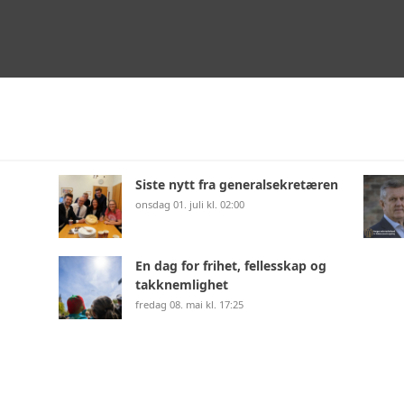
Siste nytt fra generalsekretæren
onsdag 01. juli kl. 02:00
En dag for frihet, fellesskap og
takknemlighet
fredag 08. mai kl. 17:25