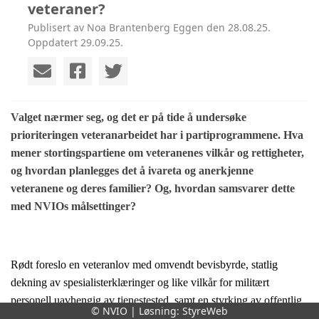
veteraner?
Publisert av Noa Brantenberg Eggen den 28.08.25.
Oppdatert 29.09.25.
Valget nærmer seg, og det er på tide å undersøke
prioriteringen veteranarbeidet har i partiprogrammene.
Hva
mener stortingspartiene om veteranenes vilkår og rettigheter,
og hvordan planlegges det å ivareta og anerkjenne
veteranene og deres familier? Og, hvordan samsvarer dette
med NVIOs målsettinger?
Rødt foreslo en veteranlov med omvendt bevisbyrde, statlig
dekning av spesialisterklæringer og like vilkår for militært
personell uavhengig av tjenestested, samt en styrking av offentlig
© NVIO | Løsning:
StyreWeb
helsetilbud, erstatning og vilkår/rettigheter for veteraner. H og KrF