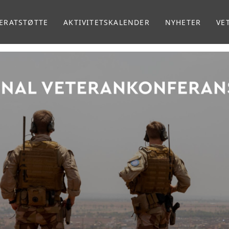
ERATSTØTTE
AKTIVITETSKALENDER
NYHETER
VE
MA
VE
RA
RE