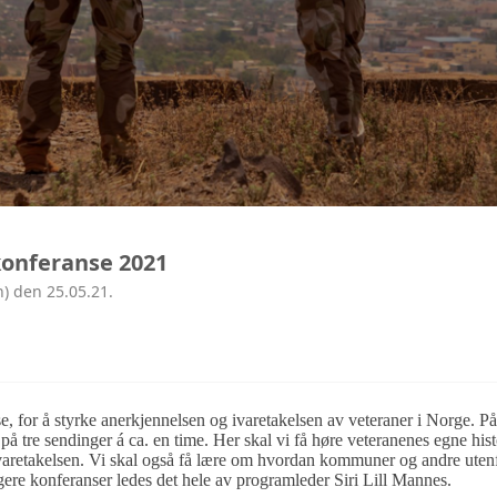
konferanse 2021
n) den 25.05.21.
e, for å styrke anerkjennelsen og ivaretakelsen av veteraner i Norge. P
ta på tre sendinger á ca. en time. Her skal vi få høre veteranenes egne his
ivaretakelsen. Vi skal også få lære om hvordan kommuner og andre uten
igere konferanser ledes det hele av programleder Siri Lill Mannes.