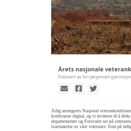
KONTAKT
Årets nasjonale veteran
Publisert av Siri Jørgensen (permisjo
Årlig arrangeres Nasjonal veterankonferans
konferanse digital, og vi inviteres til å del
departementer og Forsvaret ser på veteran
ivaretakelse av våre veteraner. Som på tidl