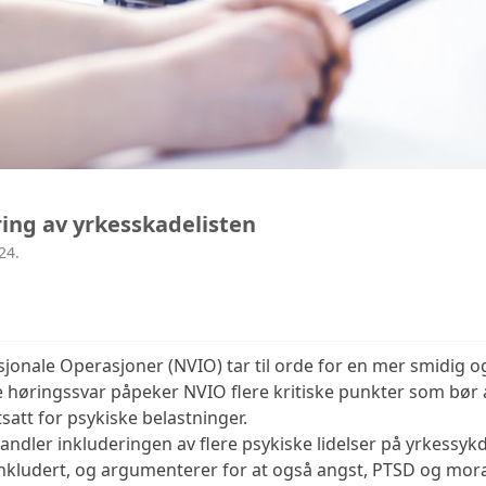
ing av yrkesskadelisten
24.
onale Operasjoner (NVIO) tar til orde for en mer smidig o
 høringssvar påpeker NVIO flere kritiske punkter som bør 
att for psykiske belastninger.
andler inkluderingen av flere psykiske lidelser på yrkessykd
inkludert, og argumenterer for at også angst, PTSD og mora