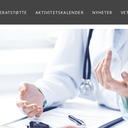
ERATSTØTTE
AKTIVITETSKALENDER
NYHETER
VE
MA
VE
RA
RE