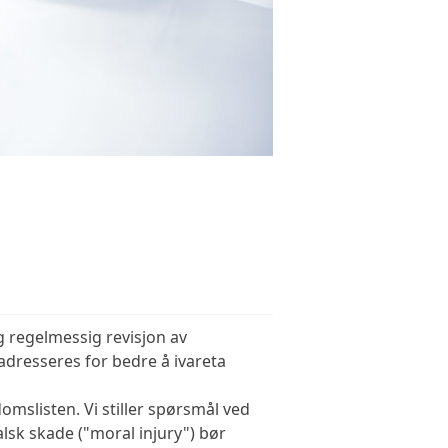
g regelmessig revisjon av
adresseres for bedre å ivareta
omslisten. Vi stiller spørsmål ved
lsk skade ("moral injury") bør