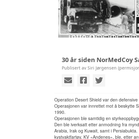
KONTAKT
30 år siden NorMedCoy S
Publisert av Siri Jørgensen (permisjo
Operation Desert Shield var den defensive d
Operasjonen var innrettet mot å beskytte 
1990.
Operasjonen ble samtidig en styrkeoppbyggi
Den ble iverksatt etter anmodning fra mynd
Arabia, Irak og Kuwait, samt i Persiabukta
kystvaktfartøy, KV «Andenes», ble, etter a