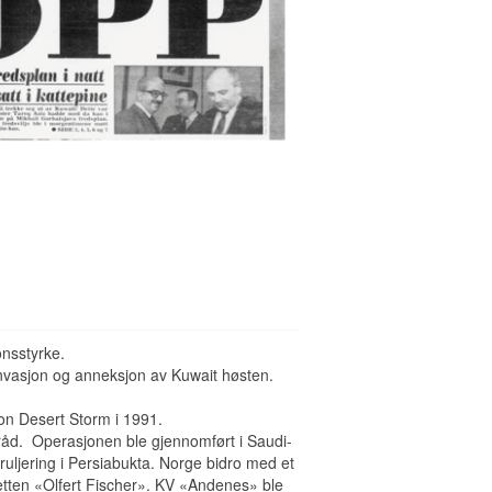
onsstyrke.
nvasjon og anneksjon av Kuwait høsten.
ion Desert Storm i 1991.
sråd. Operasjonen ble gjennomført i Saudi-
uljering i Persiabukta. Norge bidro med et
vetten «Olfert Fischer». KV «Andenes» ble