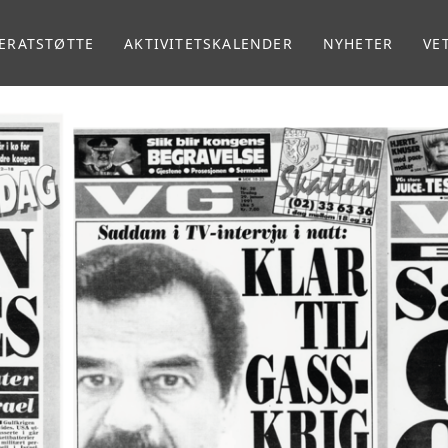
ERATSTØTTE
AKTIVITETSKALENDER
NYHETER
VE
MA
VE
RA
RE