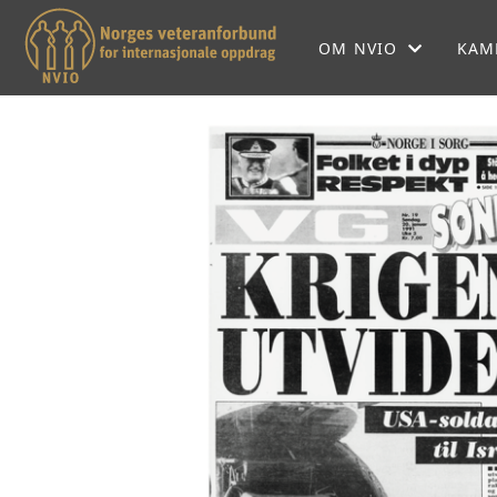
OM NVIO
KAM
OM NVIO
NVIOS HISTORIE
NVIO MENER
LOKALFORENINGER
SEKRETARIATET
FORBUNDSSTYRET
SAMARBEIDSPARTNE