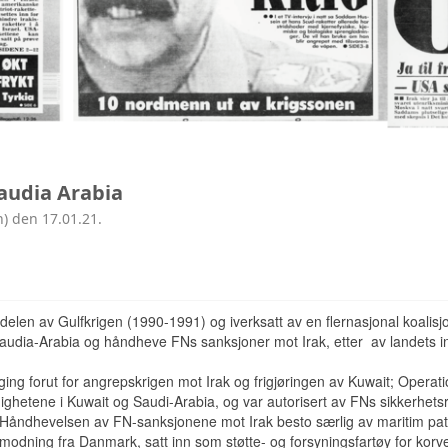
audia Arabia
n) den 17.01.21.
elen av Gulfkrigen (1990-1991) og iverksatt av en flernasjonal koalisj
Saudia-Arabia og håndheve FNs sanksjoner mot Irak, etter av landets i
ng forut for angrepskrigen mot Irak og frigjøringen av Kuwait; Operat
ighetene i Kuwait og Saudi-Arabia, og var autorisert av FNs sikkerhet
. Håndhevelsen av FN-sanksjonene mot Irak besto særlig av maritim patr
nmodning fra Danmark, satt inn som støtte- og forsyningsfartøy for kor