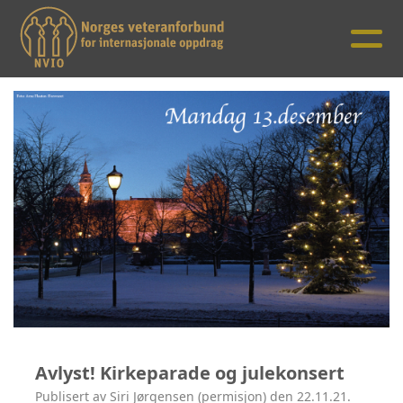
Avlyst! Kirkeparade og julekonsert
Publisert av Siri Jørgensen (permisjon) den 22.11.21.