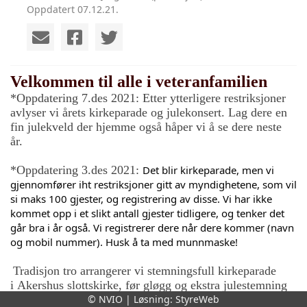
Oppdatert 07.12.21.
Velkommen til alle i veteranfamilien
*Oppdatering 7.des 2021: Etter ytterligere restriksjoner
avlyser vi årets kirkeparade og julekonsert. Lag dere en
fin julekveld der hjemme også håper vi å se dere neste
år.
*Oppdatering 3.des 2021:
Det blir kirkeparade, men vi 
gjennomfører iht restriksjoner gitt av myndighetene, som vil 
si maks 100 gjester, og registrering av disse. Vi har ikke 
kommet opp i et slikt antall gjester tidligere, og tenker det 
går bra i år også. Vi registrerer dere når dere kommer (navn 
og mobil nummer). Husk å ta med munnmaske!
Tradisjon tro arrangerer vi stemningsfull kirkeparade
i
Akershus slottskirke, før gløgg og ekstra julestemning
© NVIO | Løsning:
StyreWeb
i Ridehuset. Datoen er mandag 13. desember og det