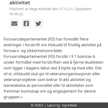
aktivitet
Publisert av Hege Kofstad den 27.12.21. Oppdatert
05.09.22.
Forsvarsdepartementet (FD) har foreslått flere
endringer i forskrift om tilskudd til frivillig aktivitet på
forsvars- og sikkerhetsområdet.
Forsvarsdepartementet (FD) forslår i § 1 bokstav b
under formålet med forskriften ved å fjerne dualiteten
som ligger i dagens tekst ved å bytte
og
med
eller
. Det
vil si; «tilskudd skal gis til veteranorganisasjoner eller
veteranprosjekter som bidrar til økt aktivitet og
ivaretakelse av personellet
eller
til aktiviteter som
fremmer kunnskap om og engasjement for denne
gruppen.»
© NVIO | Løsning:
StyreWeb
NVIO er uenig i denne endringen da veteranarbeid er