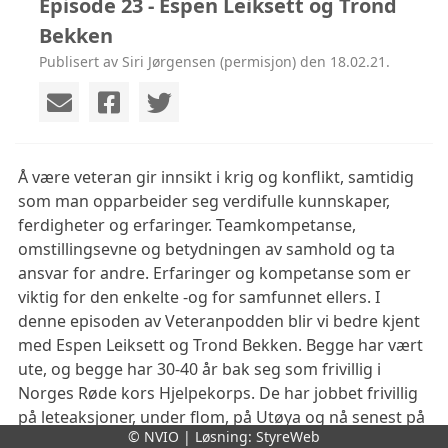
Episode 23 - Espen Leiksett og Trond
Bekken
Publisert av Siri Jørgensen (permisjon) den 18.02.21.
Å være veteran gir innsikt i krig og konflikt, samtidig 
som man opparbeider seg verdifulle kunnskaper, 
ferdigheter og erfaringer. Teamkompetanse, 
omstillingsevne og betydningen av samhold og ta 
ansvar for andre. Erfaringer og kompetanse som er 
viktig for den enkelte -og for samfunnet ellers. I 
denne episoden av Veteranpodden blir vi bedre kjent 
med Espen Leiksett og Trond Bekken. Begge har vært 
ute, og begge har 30-40 år bak seg som frivillig i 
Norges Røde kors Hjelpekorps. De har jobbet frivillig 
på leteaksjoner, under flom, på Utøya og nå senest på 
© NVIO | Løsning:
StyreWeb
Gjerdrum under skredkatastrofen. Hvordan de 