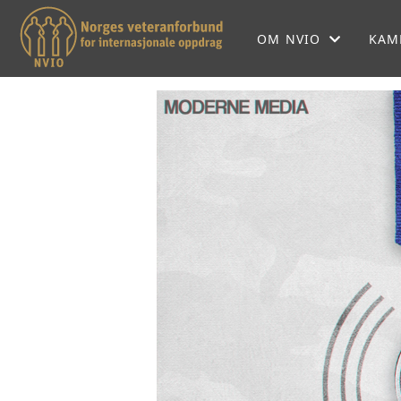
OM NVIO
KAM
OM NVIO
NVIOS HISTORIE
NVIO MENER
LOKALFORENINGER
SEKRETARIATET
FORBUNDSSTYRET
SAMARBEIDSPARTNE