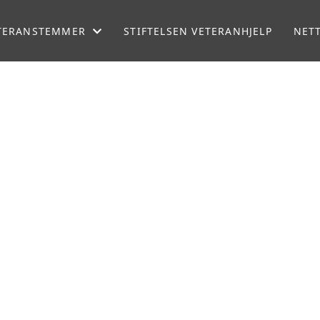
TERANSTEMMER
STIFTELSEN VETERANHJELP
NET
GASINET VETERAN
TERANPODDEN
DIO NORBATT