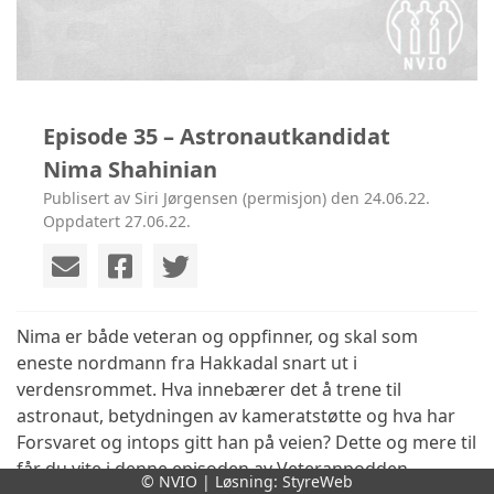
Episode 35 – Astronautkandidat
Nima Shahinian
Publisert av Siri Jørgensen (permisjon) den 24.06.22.
Oppdatert 27.06.22.
Nima er både veteran og oppfinner, og skal som
eneste nordmann fra Hakkadal snart ut i
verdensrommet. Hva innebærer det å trene til
astronaut, betydningen av kameratstøtte og hva har
Forsvaret og intops gitt han på veien? Dette og mere til
får du vite i denne episoden av Veteranpodden.
© NVIO | Løsning:
StyreWeb