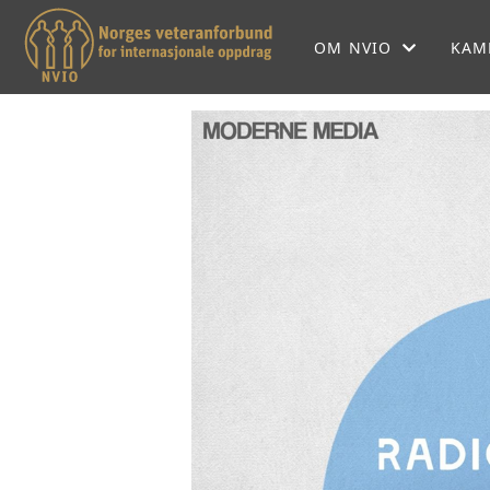
OM NVIO
KAM
OM NVIO
NVIOS HISTORIE
NVIO MENER
LOKALFORENINGER
SEKRETARIATET
FORBUNDSSTYRET
SAMARBEIDSPARTNE