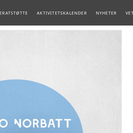
ERATSTØTTE
AKTIVITETSKALENDER
NYHETER
VE
MA
VE
RA
RE