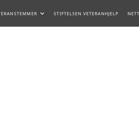
TERANSTEMMER
STIFTELSEN VETERANHJELP
NET
GASINET VETERAN
TERANPODDEN
DIO NORBATT