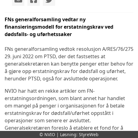
FNs generalforsamling vedtar ny
finansieringsmodell for erstatningskrav ved
dødsfalls- og uførhetssaker
FNs generalforsamling vedtok resolusjon A/RES/76/275
29. juni 2022 om PTSD, der det fastsettes at
generalsekretæren kan benytte penger etter behov for
å gjøre opp erstatningskrav for dødsfall og uførhet,
herunder PTSD, også for avsluttede operasjoner.
NVIO har hatt en rekke artikler om FN-
erstatningsordningen, som blant annet har handlet
om mangel på penger i organisasjonen for å betale
erstatningskrav for dødsfall/uførhet oppstått i
operasjoner som senere er avsluttet.
Generalsekretæren foreslo å etablere et fond for å
© NVIO | Løsning:
StyreWeb
sikre penger, noe den rådgivende komite for