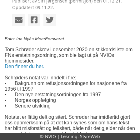
Publisert av Siri Jørgensen (permisjon) den 01.12.21.
Oppdatert 09.11.22.
Foto: Ina Nyås Moe/Forsvaret
Tom Schrøder skrev i desember 2020 en stikkordsliste om
FNs erstatningsordning, som ble lagt ut på NVIOs
hjemmesider.
Den finner du her.
Schrøders notat var inndelt i fire;
•
Bakgrunn om refusjonsordningen for nasjonene fra
1956 til 1997
•
Den nye erstatningsordningen fra 1997
•
Norges oppfølging
•
Senere utvikling
Notatet er flittig delt og sitert. Schrøder har imidlertid gjort
oss oppmerksom på at det kan synes som om hans tekst
har blitt misforstått og feilsitert, både når det gjelder når den
nye erstatningsordningen ble etablert og
© NVIO | Løsning:
StyreWeb
erstatningsbeløpene som FN utbetalte i perioden 1956 –