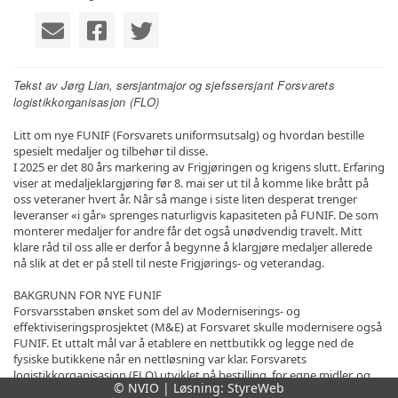
Tekst av Jørg Lian, sersjantmajor og s
jefssersjant Forsvarets
logistikkorganisasjon (FLO)
Litt om nye FUNIF (Forsvarets uniformsutsalg) og hvordan bestille
spesielt medaljer og tilbehør til disse.
I 2025 er det 80 års markering av Frigjøringen og krigens slutt. Erfaring
viser at medaljeklargjøring før 8. mai ser ut til å komme like brått på
oss veteraner hvert år. Når så mange i siste liten desperat trenger
leveranser «i går» sprenges naturligvis kapasiteten på FUNIF. De som
monterer medaljer for andre får det også unødvendig travelt. Mitt
klare råd til oss alle er derfor å begynne å klargjøre medaljer allerede
nå slik at det er på stell til neste Frigjørings- og veterandag.
BAKGRUNN FOR NYE FUNIF
Forsvarsstaben ønsket som del av Moderniserings- og
effektiviseringsprosjektet (M&E) at Forsvaret skulle modernisere også
FUNIF. Et uttalt mål var å etablere en nettbutikk og legge ned de
fysiske butikkene når en nettløsning var klar. Forsvarets
logistikkorganisasjon (FLO) utviklet på bestilling, for egne midler, og
© NVIO | Løsning:
StyreWeb
uten god nettbutikkkompetanse derfor etter beste evne en prototype