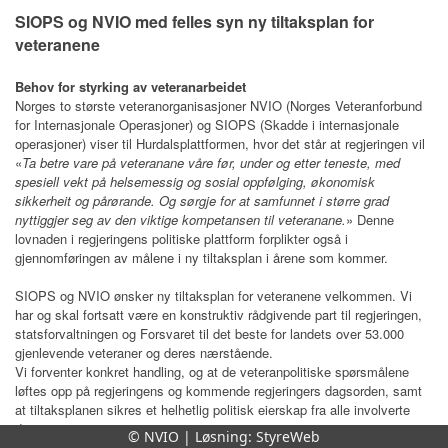
SIOPS og NVIO med felles syn ny tiltaksplan for
veteranene
Behov for styrking av veteranarbeidet
Norges to største veteranorganisasjoner NVIO (Norges Veteranforbund
for Internasjonale Operasjoner) og SIOPS (Skadde i internasjonale
operasjoner) viser til Hurdalsplattformen, hvor det står at regjeringen vil
«
Ta betre vare på veteranane våre før, under og etter teneste, med
spesiell vekt på helsemessig og sosial oppfølging, økonomisk
sikkerheit og pårørande. Og sørgje for at samfunnet i større grad
nyttiggjer seg av den viktige kompetansen til veteranane.
» Denne
lovnaden i regjeringens politiske plattform forplikter også i
gjennomføringen av målene i ny tiltaksplan i årene som kommer.
SIOPS og NVIO ønsker ny tiltaksplan for veteranene velkommen. Vi
har og skal fortsatt være en konstruktiv rådgivende part til regjeringen,
statsforvaltningen og Forsvaret til det beste for landets over 53.000
gjenlevende veteraner og deres nærstående.
Vi forventer konkret handling, og at de veteranpolitiske spørsmålene
løftes opp på regjeringens og kommende regjeringers dagsorden, samt
at tiltaksplanen sikres et helhetlig politisk eierskap fra alle involverte
departement.
© NVIO | Løsning:
StyreWeb
Mye har skjedd på det veteranpolitiske området siden behandlingen av