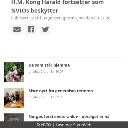
H.M. Kong Harald fortsetter som
NVIOs beskytter
Publisert av Siri Jørgensen (permisjon) den 09.12.20.
De som står hjemme
onsdag 01. juli kl. 16:07
Siste nytt fra generalsekretæren
onsdag 01. juli kl. 02:00
Norges første veteranlov - utvalget er nå
nedsatt
© NVIO | Løsning:
StyreWeb