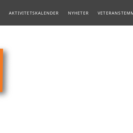
E
AKTIVITETSKALENDER
NYHETER
VETERANSTEM
MAGASINET VE
VETERANPODD
RADIO NORBAT