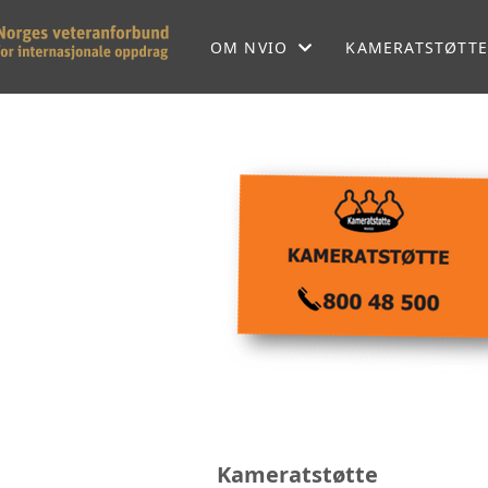
OM NVIO
KAMERATSTØTT
OM NVIO
NVIOS HISTORIE
NVIO MENER
LOKALFORENINGER
SEKRETARIATET
FORBUNDSSTYRET
SAMARBEIDSPARTNERE
Kameratstøtte