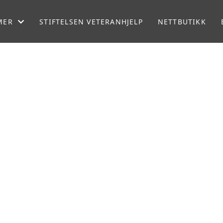
MER
STIFTELSEN VETERANHJELP
NETTBUTIKK
TERAN
EN
T