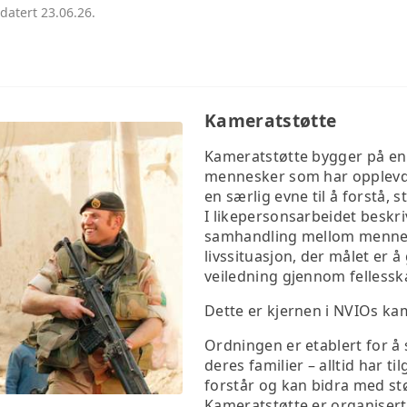
datert 23.06.26.
Kameratstøtte
Kameratstøtte bygger på en
mennesker som har opplevd
en særlig evne til å forstå, 
I likepersonsarbeidet beskr
samhandling mellom menne
livssituasjon, der målet er å 
veiledning gjennom fellessk
Dette er kjernen i NVIOs ka
Ordningen er etablert for å 
deres familier – alltid har ti
forstår og kan bidra med stø
Kameratstøtte er organisert