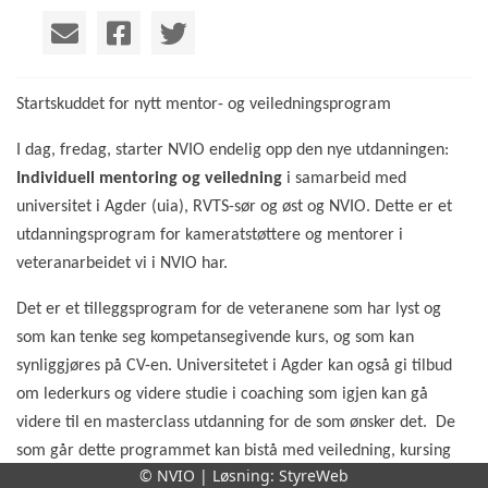
Startskuddet for nytt mentor- og veiledningsprogram
I dag, fredag, starter NVIO endelig opp den nye utdanningen:
Individuell mentoring og veiledning
i samarbeid med
universitet i Agder (uia), RVTS-sør og øst og NVIO. Dette er et
utdanningsprogram for kameratstøttere og mentorer i
veteranarbeidet vi i NVIO har.
Det er et tilleggsprogram for de veteranene som har lyst og
som kan tenke seg kompetansegivende kurs, og som kan
synliggjøres på CV-en. Universitetet i Agder kan også gi tilbud
om lederkurs og videre studie i coaching som igjen kan gå
videre til en masterclass utdanning for de som ønsker det.
De
som går dette programmet kan bistå med veiledning, kursing
© NVIO | Løsning:
StyreWeb
og faglige samtaler i den videre utvikling av