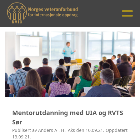
Mentorutdanning med UIA og RVTS
Sør
Publisert av Anders A . H . Aks den 10.09.21. Oppdatert
13.09.21.