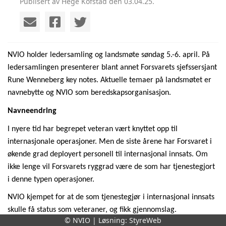
Publisert av Hege Kofstad den 03.04.25.
NVIO holder ledersamling og landsmøte søndag 5.-6. april.
På
ledersamlingen
presenterer
blant annet F
orsvarets sjefssersjant
Rune
Wenneberg
key
notes.
Aktuelle temaer
på landsmøtet
er
navnebytte og NVIO som beredskapsorganisasjon.
Navneendring
I nyere tid har begrepet veteran vært knyttet opp til
internasjonale operasjoner. Men de siste årene har Forsvaret i
økende grad deployert personell til internasjonal innsats. Om
ikke lenge vil
Forsvarets
ryggrad være de som har tjenestegjort
i denne typen operasjoner.
NVIO kjempet for at de som tjenestegjør i internasjonal innsats
skulle få status som veteraner, og fikk gjennomslag.
© NVIO | Løsning:
StyreWeb