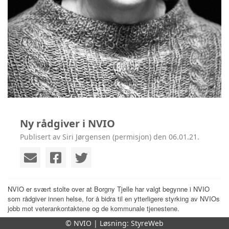
Ny rådgiver i NVIO
Publisert av Siri Jørgensen (permisjon) den 06.01.21.
NVIO er svært stolte over at Borgny Tjelle har valgt begynne i NVIO
som rådgiver innen helse, for å bidra til en ytterligere styrking av NVIOs
jobb mot veterankontaktene og de kommunale tjenestene.
© NVIO | Løsning:
StyreWeb
Hun kommer fra Helseetaten hvor hun har jobbet med vold i nære