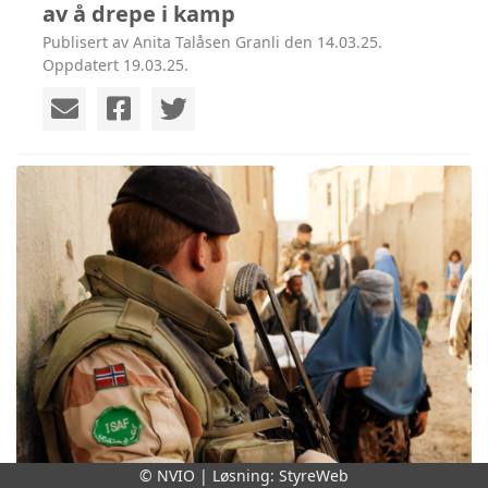
av å drepe i kamp
Publisert av Anita Talåsen Granli den 14.03.25.
Oppdatert 19.03.25.
© NVIO | Løsning:
StyreWeb
Foto: Torgeir Haugaard/Forsvaret