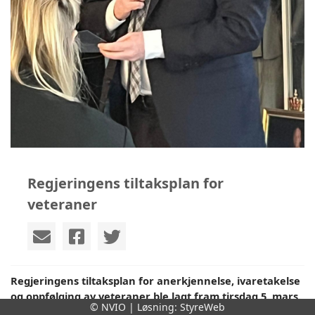
Regjeringens tiltaksplan for
veteraner
Regjeringens t
iltaksplan for anerkjennelse, ivaretakelse 
og oppfølging av 
veteraner ble lagt fram tirsdag 5. mars. 
© NVIO | Løsning:
StyreWeb
Dette 
var
 en dag Norges veteranforbund for 