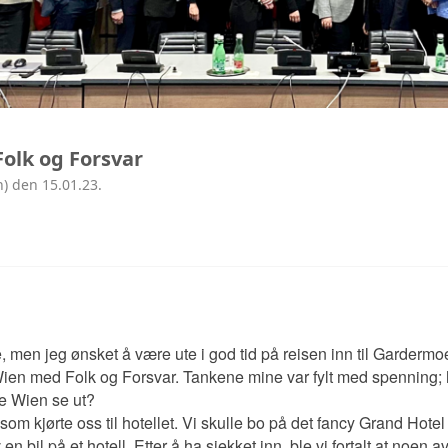
olk og Forsvar
n) den 15.01.23.
, men jeg ønsket å være ute i god tid på reisen inn til Gardermo
 Wien med Folk og Forsvar. Tankene mine var fylt med spenning;
le Wien se ut?
r som kjørte oss til hotellet. Vi skulle bo på det fancy Grand Hot
en bil på et hotell. Etter å ha sjekket inn, ble vi fortalt at noen