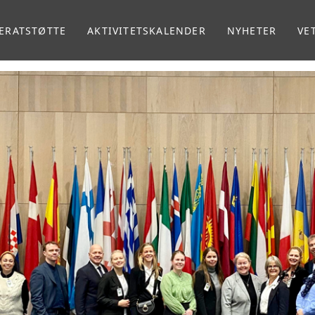
ERATSTØTTE
AKTIVITETSKALENDER
NYHETER
VE
MA
VE
RA
RE