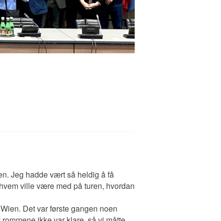
en. Jeg hadde vært så heldig å få
 hvem ville være med på turen, hvordan
el Wien. Det var første gangen noen
 av rommene ikke var klare, så vi måtte