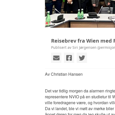
KONTAKT
Reisebrev fra Wien med F
Publisert av Siri Jørgensen (permisjo
Av Christian Hansen
Det var tidlig morgen da alarmen ringte
representere NVIO på en studietur til
ville foredragene være, og hvordan vil
Da vi landet, ble vi møtt av mørke bile
åpnet døren for meg da jeg skulle ut av 