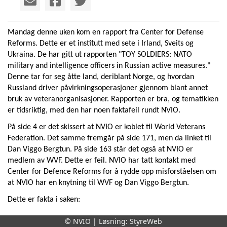
Mandag denne uken kom en rapport fra Center for Defense
Reforms. Dette er et institutt med sete i Irland, Sveits og
Ukraina. De har gitt ut rapporten "TOY SOLDIERS: NATO
military and intelligence officers in Russian active measures."
Denne tar for seg åtte land, deriblant Norge, og hvordan
Russland driver påvirkningsoperasjoner gjennom blant annet
bruk av veteranorganisasjoner. Rapporten er bra, og tematikken
er tidsriktig, med den har noen faktafeil rundt NVIO.
På side 4 er det skissert at NVIO er koblet til World Veterans
Federation. Det samme fremgår på side 171, men da linket til
Dan Viggo Bergtun. På side 163 står det også at NVIO er
medlem av WVF. Dette er feil. NVIO har tatt kontakt med
Center for Defence Reforms for å rydde opp misforståelsen om
at NVIO har en knytning til WVF og Dan Viggo Bergtun.
Dette er fakta i saken:
NVIO har ikke vært medlem av World Veteran Federation
© NVIO | Løsning:
StyreWeb