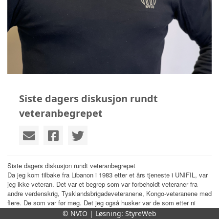
Siste dagers diskusjon rundt
veteranbegrepet
Siste dagers diskusjon rundt veteranbegrepet
Da jeg kom tilbake fra Libanon i 1983 etter et års tjeneste i UNIFIL, var
jeg ikke veteran. Det var et begrep som var forbeholdt veteraner fra
andre verdenskrig, Tysklandsbrigadeveteranene, Kongo-veteranene med
flere. De som var før meg. Det jeg også husker var de som etter ni
måneders tjeneste i Norge kalte seg veteraner og hadde sine opplegg
© NVIO | Løsning:
StyreWeb