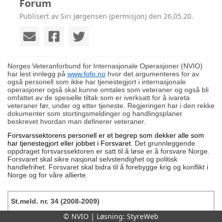
Forum
Publisert av Siri Jørgensen (permisjon) den 26.05.20.
Norges Veteranforbund for Internasjonale Operasjoner (NVIO)
har lest innlegg på
www.fofo.no
hvor det argumenteres for av
også personell som ikke har tjenestegjort i internasjonale
operasjoner også skal kunne omtales som veteraner og også bli
omfattet av de spesielle tiltak som er iverksatt for å ivareta
veteraner før, under og etter tjeneste. Regjeringen har i den rekke
dokumenter som stortingsmeldinger og handlingsplaner
beskrevet hvordan man definerer veteraner.
Forsvarssektorens personell er et begrep som dekker alle som
har tjenestegjort eller jobbet i Forsvaret.
Det grunnleggende
oppdraget forsvarssektoren er satt til å løse er å forsvare Norge.
Forsvaret skal sikre nasjonal selvstendighet og politisk
handlefrihet. Forsvaret skal bidra til å forebygge krig og konflikt i
Norge og for våre allierte.
St.meld. nr. 34 (2008-2009)
© NVIO | Løsning:
StyreWeb
Veteranbegrepet