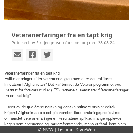
Veteranerfaringer fra en tapt krig
Publisert av Siri Jørgensen (permisjon) den 28.08.24.
Veteranerfaringer fra en tapt krig
Hvilke erfaringer sitter veteranene igjen med etter den militære
innsatsen i Afghanistan? Det var temaet da Veteranprogrammet ved
Institutt for forsvarsstudier (IFS) inviterte til seminaret “Veteranerfaringer
fra en tapt krig”.
I løpet av de tjue årene norske og danske militære styrker deltok i
krigen i Afghanistan ble det gjennomført flere forskningsprosjekt som
omhandlet veteranerfaringene. Resultatene sprikte: mange opplevde
krigen som spennende og karrierefremmende, mens et fåtall kom hjem
med fysiske og psykiske skader. Forskere fra Dansk Institut for
© NVIO | Løsning:
StyreWeb