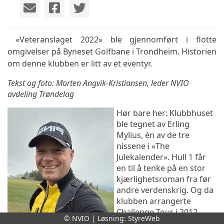
«Veteranslaget 2022» ble gjennomført i flotte
omgivelser på Byneset Golfbane i Trondheim. Historien
om denne klubben er litt av et eventyr.
Tekst og foto: Morten Angvik-Kristiansen, leder NVIO
avdeling Trøndelag
Hør bare her: Klubbhuset
ble tegnet av Erling
Mylius, én av de tre
nissene i «The
Julekalender». Hull 1 får
en til å tenke på en stor
kjærlighetsroman fra før
andre verdenskrig. Og da
klubben arrangerte
Challenge Tour i 2012,
© NVIO | Løsning:
StyreWeb
endte Brooks Koepka,