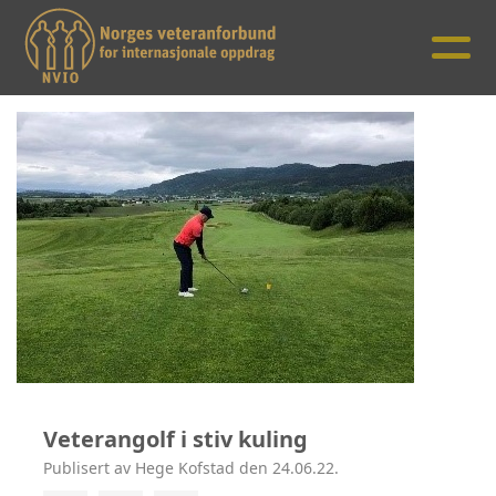
Veterangolf i stiv kuling
Publisert av Hege Kofstad den 24.06.22.