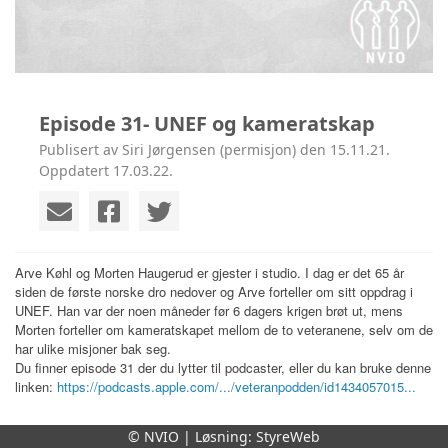
Episode 31- UNEF og kameratskap
Publisert av Siri Jørgensen (permisjon) den 15.11.21.
Oppdatert 17.03.22.
Arve Køhl og Morten Haugerud er gjester i studio. I dag er det 65 år
siden de første norske dro nedover og Arve forteller om sitt oppdrag i
UNEF. Han var der noen måneder før 6 dagers krigen brøt ut, mens
Morten forteller om kameratskapet mellom de to veteranene, selv om de
har ulike misjoner bak seg.
Du finner episode 31 der du lytter til podcaster, eller du kan bruke denne
linken:
https://podcasts.apple.com/.../veteranpodden/id1434057015...
© NVIO | Løsning:
StyreWeb