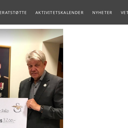
ERATSTØTTE
AKTIVITETSKALENDER
NYHETER
VE
MA
VE
RA
RE