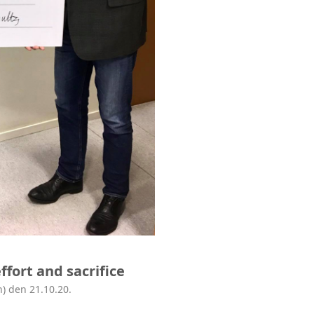
ffort and sacrifice
n) den 21.10.20.