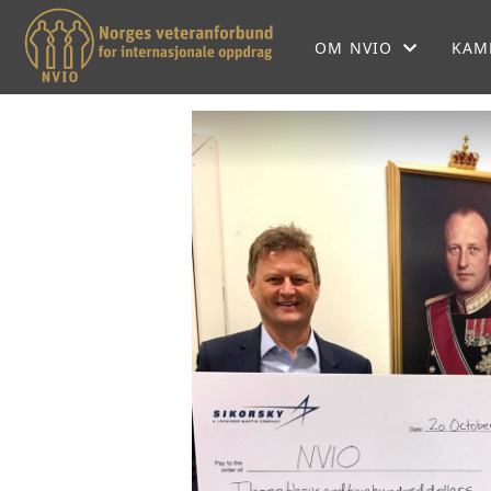
OM NVIO
KAM
OM NVIO
NVIOS HISTORIE
NVIO MENER
LOKALFORENINGER
SEKRETARIATET
FORBUNDSSTYRET
SAMARBEIDSPARTNE