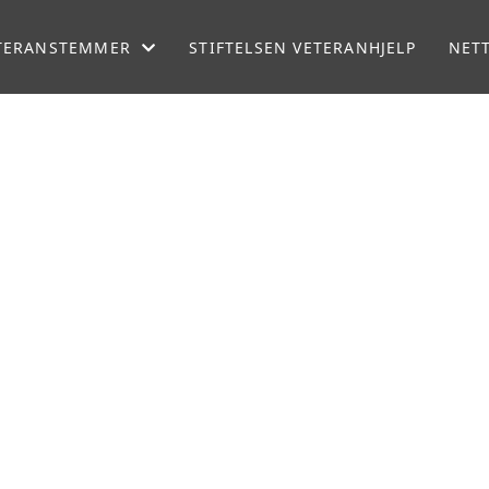
TERANSTEMMER
STIFTELSEN VETERANHJELP
NET
GASINET VETERAN
TERANPODDEN
DIO NORBATT