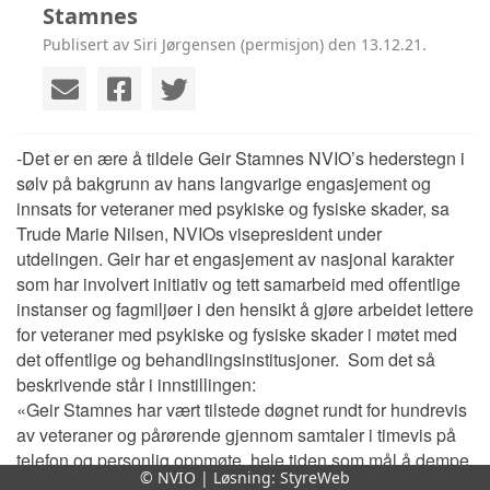
Stamnes
Publisert av Siri Jørgensen (permisjon) den 13.12.21.
-Det er en ære å tildele Geir Stamnes NVIO’s hederstegn i
sølv på bakgrunn av hans langvarige engasjement og
innsats for veteraner med psykiske og fysiske skader, sa
Trude Marie Nilsen, NVIOs visepresident under
utdelingen.
Geir har et engasjement av nasjonal karakter
som har involvert initiativ og tett samarbeid med offentlige
instanser og fagmiljøer i den hensikt å gjøre arbeidet lettere
for veteraner med psykiske og fysiske skader i møtet med
det offentlige og behandlingsinstitusjoner. Som det så
beskrivende står i innstillingen:
«Geir Stamnes har vært tilstede døgnet rundt for hundrevis
av veteraner og pårørende gjennom samtaler i timevis på
telefon og personlig oppmøte, hele tiden som mål å dempe
© NVIO | Løsning:
StyreWeb
angst, smerte og lidelse samt hindre selvmord»