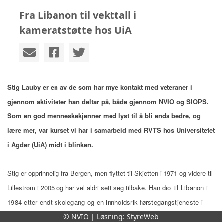
Fra Libanon til vekttall i
kameratstøtte hos UiA
Stig Lauby er en av de som har mye kontakt med veteraner i
gjennom aktiviteter han deltar på, både gjennom NVIO og SIOPS.
Som en god menneskekjenner med lyst til å bli enda bedre, og
lære mer, var kurset vi har i samarbeid med RVTS hos Universitetet
i Agder (UiA) midt i blinken.
Stig er opprinnelig fra Bergen, men flyttet til Skjetten i 1971 og videre til
Lillestrøm i 2005 og har vel aldri sett seg tilbake. Han d
ro til Libanon i
1984 etter endt skolegang og en innholdsrik
førstegangstjeneste
i
marinen. I
Libanon ble han en del av kontigent 13, i Ebel es-Saqi
© NVIO | Løsning:
StyreWeb