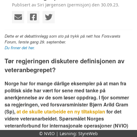
Publisert av Siri Jørgensen (permisjon) den 30.09.23.
Dette er et debattinnlegg som sto på trykk på nett hos Forsvarets
Forum, første gang 29. september.
Du finner det her.
Tør regjeringen diskutere definisjonen av
veteranbegrepet?
Norge har for mange dårlige eksempler på at man fra
politisk side har vært for sene med tanke på
anerkjennelse av de som løser oppdrag. I fjor sommer
sa regjeringen, ved forsvarsminister Bjørn Arild Gram
(Sp),
at de skulle utarbeide en ny tiltaksplan
for det
videre veteranarbeidet. Spørsmålet Norges
veteranforbund for internasjonale operasjoner (NVIO)
stiller seg er, hvem er planen til for?
© NVIO | Løsning:
StyreWeb