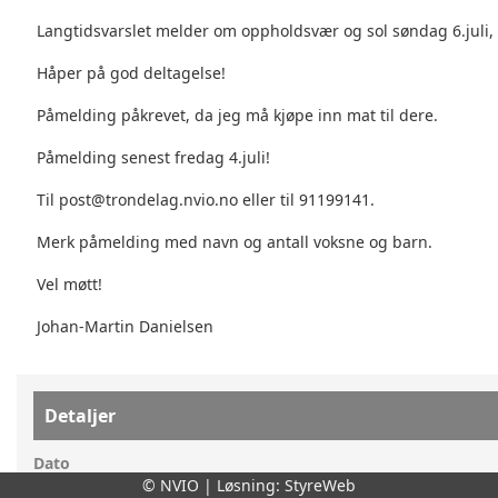
Langtidsvarslet melder om oppholdsvær og sol søndag 6.juli, 
Håper på god deltagelse!

Påmelding påkrevet, da jeg må kjøpe inn mat til dere.

Påmelding senest fredag 4.juli!

Til post@trondelag.nvio.no eller til 91199141.

Merk påmelding med navn og antall voksne og barn.

Vel møtt!

Johan-Martin Danielsen
Detaljer
Dato
© NVIO | Løsning:
StyreWeb
søndag 06. juli 2025