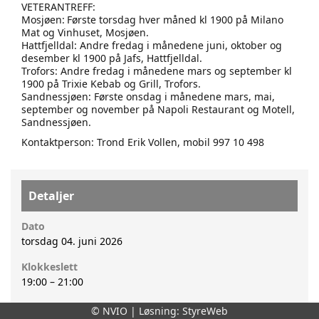
VETERANTREFF:
Mosjøen:
Første torsdag hver måned kl 1900 på Milano
Mat og Vinhuset, Mosjøen.
Hattfjelldal: Andre fredag i månedene juni, oktober og
desember kl 1900 på Jafs, Hattfjelldal.
Trofors: Andre fredag i månedene mars og september kl
1900 på Trixie Kebab og Grill, Trofors.
Sandnessjøen: Første onsdag i månedene mars, mai,
september og november på Napoli Restaurant og Motell,
Sandnessjøen.
Kontaktperson: Trond Erik Vollen, mobil 997 10 498
Detaljer
Dato
torsdag 04. juni 2026
Klokkeslett
19:00
–
21:00
Arrangør
© NVIO | Løsning:
StyreWeb